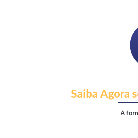
Skip
to
content
Saiba Agora s
A form