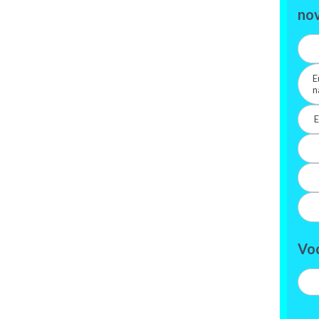
nov
E
n
E
Vo