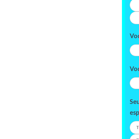
Voc
Voc
Seu
esp
T