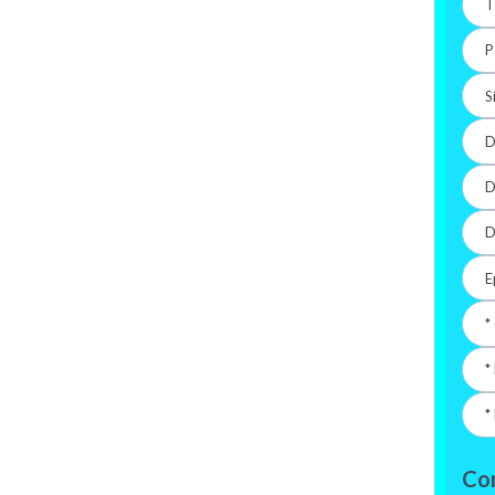
T
P
S
D
D
D
E
*
*
*
Com