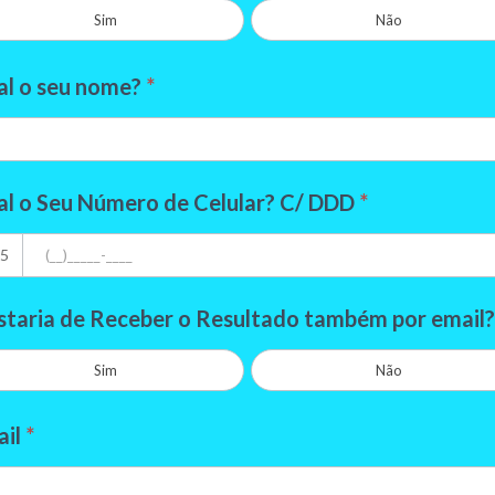
Sim
Não
al o seu nome?
*
l o Seu Número de Celular? C/ DDD
*
5
taria de Receber o Resultado também por email
Sim
Não
ail
*