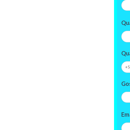
Qu
Qua
+5
Gos
Em