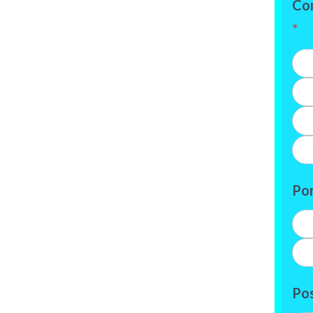
Com
*
Po
Pos